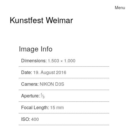
Skip to content
Menu
Toggle 
Kunstfest Weimar
Image Info
Dimensions:
1.503 × 1.000
Date:
19. August 2016
Camera:
NIKON D3S
f
Aperture:
⁄
3
Focal Length:
15 mm
ISO:
400