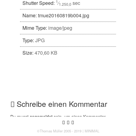
1
Shutter Speed:
⁄
sec
1.250,0
Name:
tmue20160819b004.jpg
Mime Type:
image/jpeg
Type:
JPG
Size:
470,60 KB
Schreibe einen Kommentar
Du musst
angemeldet
sein, um einen Kommentar
Follow us
Follow us on Twitter
Like us on Facebook
Follow us on Instagram
abzugeben.
©Thomas Müller 2005 - 2019
MINIMAL