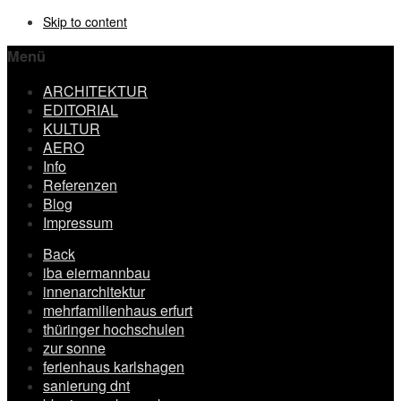
Skip to content
Menü
ARCHITEKTUR
EDITORIAL
KULTUR
AERO
Info
Referenzen
Blog
Impressum
Back
iba eiermannbau
innenarchitektur
mehrfamilienhaus erfurt
thüringer hochschulen
zur sonne
ferienhaus karlshagen
sanierung dnt