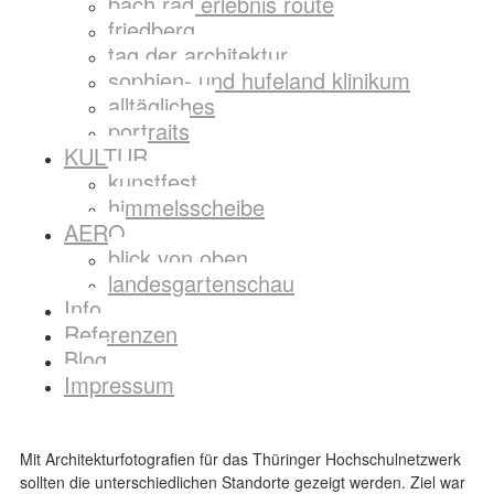
bach rad erlebnis route
friedberg
tag der architektur
sophien- und hufeland klinikum
alltägliches
portraits
KULTUR
kunstfest
himmelsscheibe
AERO
blick von oben
landesgartenschau
Info
Referenzen
Blog
Impressum
Mit Architekturfotografien für das Thüringer Hochschulnetzwerk
sollten die unterschiedlichen Standorte gezeigt werden. Ziel war