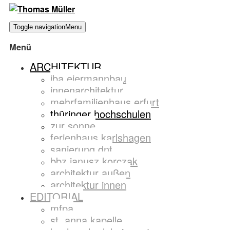
Toggle navigation
Menu
Menü
ARCHITEKTUR
iba eiermannbau
innenarchitektur
mehrfamilienhaus erfurt
thüringer hochschulen
zur sonne
ferienhaus karlshagen
sanierung dnt
bbz janusz korczak
architektur außen
architektur innen
EDITORIAL
mfpa
st. anna kapelle