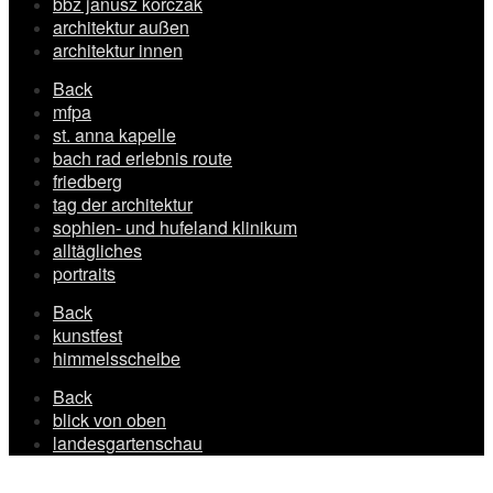
bbz janusz korczak
architektur außen
architektur innen
Back
mfpa
st. anna kapelle
bach rad erlebnis route
friedberg
tag der architektur
sophien- und hufeland klinikum
alltägliches
portraits
Back
kunstfest
himmelsscheibe
Back
blick von oben
landesgartenschau