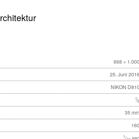
rchitektur
668 × 1.00
25. Juni 201
NIKON D81
f
⁄
35 m
16
1
⁄
se