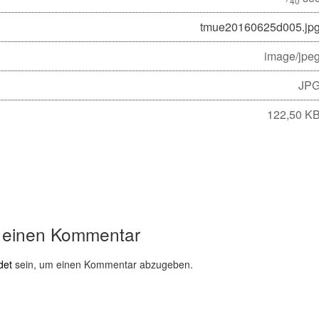
40
tmue20160625d005.jp
image/jpe
JP
122,50 K
 einen Kommentar
det
sein, um einen Kommentar abzugeben.