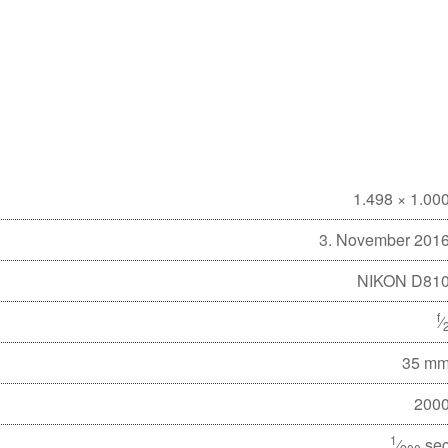
1.498 × 1.00
3. November 201
NIKON D81
f
⁄
35 m
200
1
⁄
se