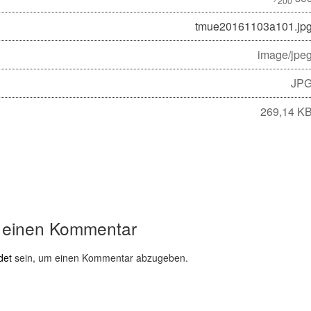
200
tmue20161103a101.jp
image/jpe
JP
269,14 K
 einen Kommentar
det
sein, um einen Kommentar abzugeben.