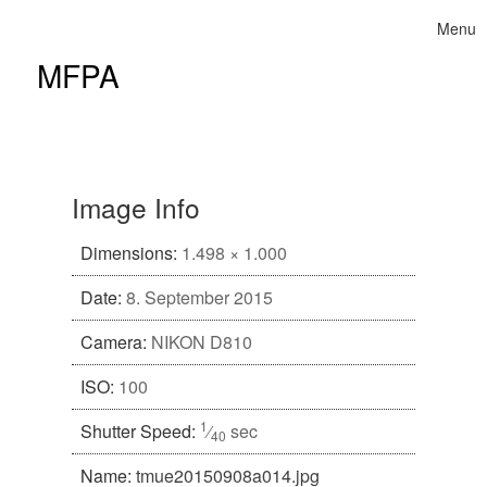
Skip to content
Menu
Toggle 
MFPA
Image Info
Dimensions:
1.498 × 1.000
Date:
8. September 2015
Camera:
NIKON D810
ISO:
100
1
Shutter Speed:
⁄
sec
40
Name:
tmue20150908a014.jpg