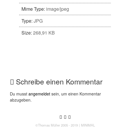
Mime Type:
image/jpeg
Type:
JPG
Size:
268,91 KB
Schreibe einen Kommentar
Du musst
angemeldet
sein, um einen Kommentar
abzugeben.
Follow us
Follow us on Twitter
Like us on Facebook
Follow us on Instagram
©Thomas Müller 2005 - 2019
MINIMAL