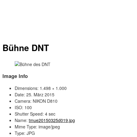
Bühne DNT
Image Info
Dimensions:
1.498 × 1.000
Date:
25. März 2015
Camera:
NIKON D810
ISO:
100
Shutter Speed:
4 sec
Name:
tmue20150325d019.jpg
Mime Type:
image/jpeg
Type:
JPG