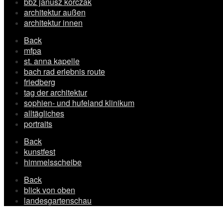
bbz janusz korczak
architektur außen
architektur innen
Back
mfpa
st. anna kapelle
bach rad erlebnis route
friedberg
tag der architektur
sophien- und hufeland klinikum
alltägliches
portraits
Back
kunstfest
himmelsscheibe
Back
blick von oben
landesgartenschau