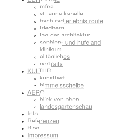
mfpa
st. anna kapelle
bach rad erlebnis route
friedberg
tag der architektur
sophien- und hufeland
klinikum
alltägliches
portraits
KULTUR
kunstfest
himmelsscheibe
AERO
blick von oben
landesgartenschau
Info
Referenzen
Blog
Impressum