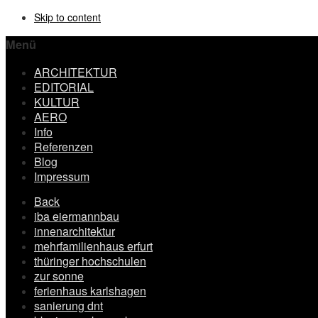
Skip to content
Menü
ARCHITEKTUR
EDITORIAL
KULTUR
AERO
Info
Referenzen
Blog
Impressum
Back
iba eiermannbau
innenarchitektur
mehrfamilienhaus erfurt
thüringer hochschulen
zur sonne
ferienhaus karlshagen
sanierung dnt