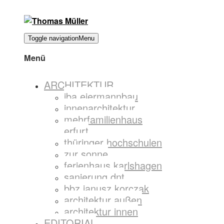
Toggle navigation
Menu
Menü
ARCHITEKTUR
iba eiermannbau
innenarchitektur
mehrfamilienhaus
erfurt
thüringer hochschulen
zur sonne
ferienhaus karlshagen
sanierung dnt
bbz janusz korczak
architektur außen
architektur innen
EDITORIAL