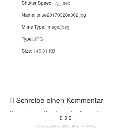
1
Shutter Speed:
⁄
sec
2,5
Name:
tmue20170320a002.jpg
Mime Type:
image/jpeg
Type:
JPG
Size:
145,81 KB
Schreibe einen Kommentar
Du musst
angemeldet
sein, um einen Kommentar
Follow us
Follow us on Twitter
Like us on Facebook
Follow us on Instagram
abzugeben.
©Thomas Müller 2005 - 2019
MINIMAL