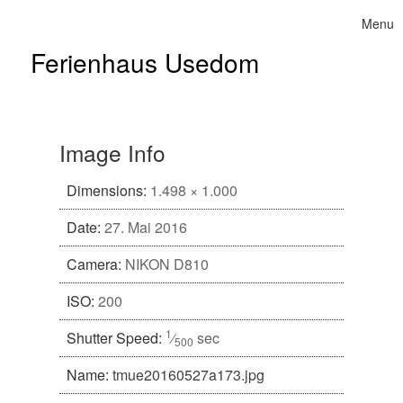
Skip to content
Menu
Toggle 
Ferienhaus Usedom
Image Info
Dimensions:
1.498 × 1.000
Date:
27. Mai 2016
Camera:
NIKON D810
ISO:
200
1
Shutter Speed:
⁄
sec
500
Name:
tmue20160527a173.jpg