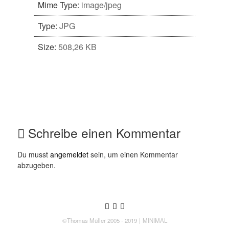
Mime Type:
image/jpeg
Type:
JPG
Size:
508,26 KB
Schreibe einen Kommentar
Du musst
angemeldet
sein, um einen Kommentar
abzugeben.
Follow us
Follow us on Twitter
Like us on Facebook
Follow us on Instagram
©Thomas Müller 2005 - 2019
MINIMAL